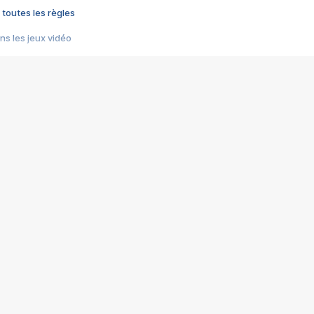
 toutes les règles
s les jeux vidéo
us choquant de Rockstar ? - Le scandale BULLY
e plus moche de Steam
du RÊVE tourne au CAUCHEMAR
pendant 8 heures
it… à tort
umiliés par un jeu vidéo
ire - Final Fantasy 8
ti un empire - Age of Empires
story DOFUS
tard, il crée l'un des pires jeux de tous les temps, MindsEye.