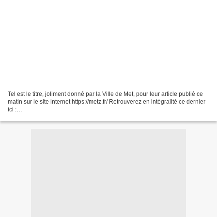
Tel est le titre, joliment donné par la Ville de Met, pour leur article publié ce
matin sur le site internet https://metz.fr/ Retrouverez en intégralité ce dernier
ici :
https://metz.fr/actus/2019/190823_journees_europeennes_de_la_culture_jui
ve_en_lo...