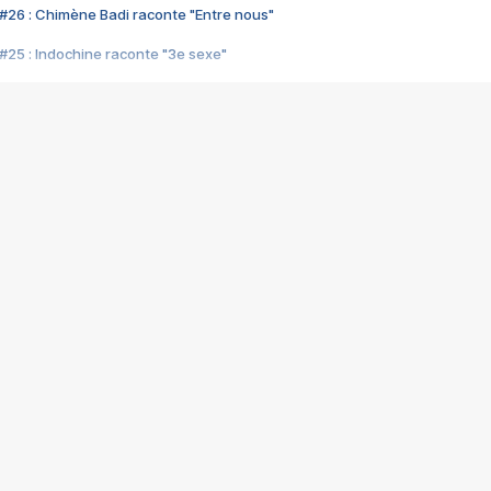
#26 : Chimène Badi raconte "Entre nous"
#25 : Indochine raconte "3e sexe"
#24 : Zaho raconte "C'est chelou"
#23 : Patrick Bruel raconte "Au café des délices"
#22 : Kyo raconte "Le chemin"
#21 : Nolwenn Leroy raconte "Cassé"
#20 : Patrick Hernandez raconte "Born to be alive"
#19 : Lorie raconte "Près de moi"
#18 : Michael Jones raconte "A nos actes manqués" (avec Jean-Jacque
#17 : Khaled raconte "Aïcha"
#16 : Corneille raconte "Parce qu'on vient de loin"
#15 : Indochine raconte "L'aventurier"
14 : Lorie raconte "Sur un air latino"