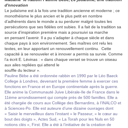
d'nnovation
Le judaïsme est à la fois une tradition ancienne et moderne ; ce
monothéisme le plus ancien et le plus petit en nombre
d’adhérents dans le monde a su perdurer malgré toutes les
persécutions que ses fidèles ont subies. Il a fait de la tradition sa
source d’inspiration première mais a poursuivi sa marche
en pensant l’avenir. Il a pu s’adapter à chaque siècle et dans
chaque pays à son environnement. Ses maîtres ont relu les
textes, en leur apportant un renouvellement continu. Cette
capacité à se renouveler et à innover a permis sa survie. Comme
l’a écrit E. Lévinas : « dans chaque verset se trouve un oiseau
aux ailes repliées qui attend le
souffle du lecteur ».
Pauline Bèbe a été ordonnée rabbin en 1990 par le Léo Baeck
College à Londres, devenant la première femme à exercer ces
fonctions en France et en Europe continentale après la guerre.
Elle anime la Communauté Juive Libérale-Ile de France dans le
11ème arrondissement qui compte près de 500 familles. Elle a
été chargée de cours aux Collège des Bernardins, à l’INALCO et
à Sciences-Po. Elle est auteure d’une dizaine ouvrages dont
« Saisir le merveilleux dans l’instant » le Passeur, « le cœur au
bout des doigts », Actes Sud, « La Torah pour les Nuls en 50
notions clés », First. Elle a été à l’initiative de la création de