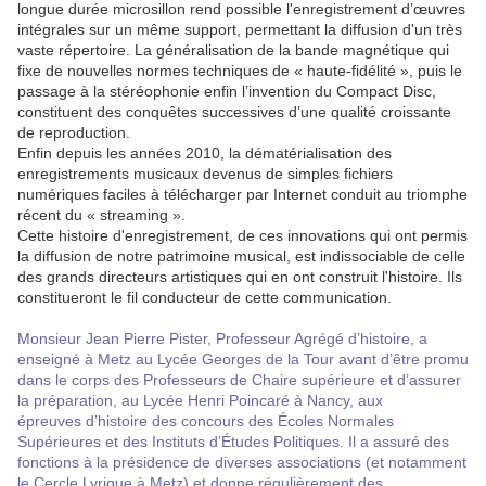
longue durée microsillon rend possible l'enregistrement d’œuvres
intégrales sur un même support, permettant la diffusion d'un très
vaste répertoire. La généralisation de la bande magnétique qui
fixe de nouvelles normes techniques de « haute-fidélité », puis le
passage à la stéréophonie enfin l’invention du Compact Disc,
constituent des conquêtes successives d’une qualité croissante
de reproduction.
Enfin depuis les années 2010, la dématérialisation des
enregistrements musicaux devenus de simples fichiers
numériques faciles à télécharger par Internet conduit au triomphe
récent du « streaming ».
Cette histoire d'enregistrement, de ces innovations qui ont permis
la diffusion de notre patrimoine musical, est indissociable de celle
des grands directeurs artistiques qui en ont construit l'histoire. Ils
constitueront le fil conducteur de cette communication.
Monsieur Jean Pierre Pister, Professeur Agrégé d’histoire, a
enseigné à Metz au Lycée Georges de la Tour avant d’être promu
dans le corps des Professeurs de Chaire supérieure et d’assurer
la préparation, au Lycée Henri Poincaré à Nancy, aux
épreuves d’histoire des concours des Écoles Normales
Supérieures et des Instituts d’Études Politiques. Il a assuré des
fonctions à la présidence de diverses associations (et notamment
le Cercle Lyrique à Metz) et donne régulièrement des