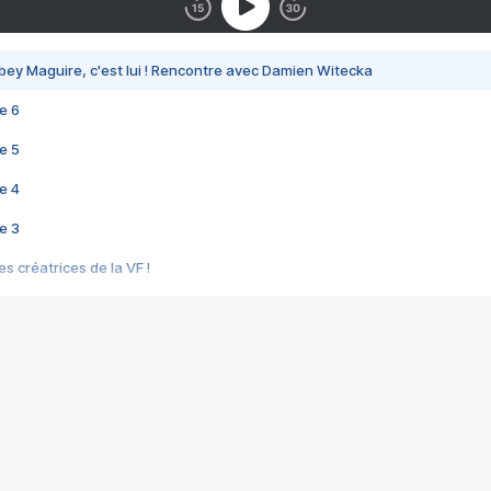
bey Maguire, c'est lui ! Rencontre avec Damien Witecka
e 6
e 5
e 4
e 3
s créatrices de la VF !
e 2
e 1
e Mektoub My Love arrive enfin ! Rencontre avec Shaïn Boumedine et Sal
i : après Toni en famille
elle réalise le bouleversant Dites lui que je l'aime