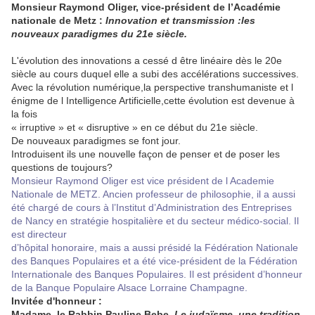
Monsieur Raymond Oliger, vice-président de l’Académie
nationale de Metz :
Innovation et transmission :les
nouveaux paradigmes du 21e siècle.
L'évolution des innovations a cessé d être linéaire dès le 20e
siècle au cours duquel elle a subi des accélérations successives.
Avec la révolution numérique,la perspective transhumaniste et l
énigme de l Intelligence Artificielle,cette évolution est devenue à
la fois
« irruptive » et « disruptive » en ce début du 21e siècle.
De nouveaux paradigmes se font jour.
Introduisent ils une nouvelle façon de penser et de poser les
questions de toujours?
Monsieur Raymond Oliger est vice président de l Academie
Nationale de METZ. Ancien professeur de philosophie, il a aussi
été chargé de cours à l’Institut d’Administration des Entreprises
de Nancy en stratégie hospitalière et du secteur médico-social. Il
est directeur
d’hôpital honoraire, mais a aussi présidé la Fédération Nationale
des Banques Populaires et a été vice-président de la Fédération
Internationale des Banques Populaires. Il est président d’honneur
de la Banque Populaire Alsace Lorraine Champagne.
Invitée d'honneur :
Madame le Rabbin Pauline Bebe,
Le judaïsme, une tradition