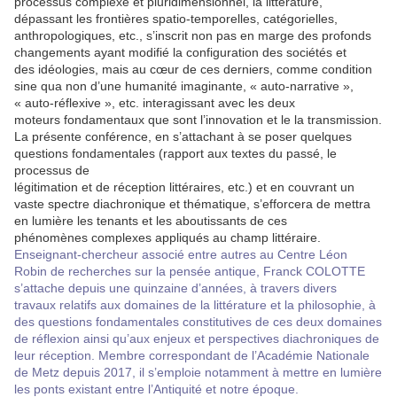
processus complexe et pluridimensionnel, la littérature,
dépassant les frontières spatio-temporelles, catégorielles,
anthropologiques, etc., s’inscrit non pas en marge des profonds
changements ayant modifié la configuration des sociétés et
des idéologies, mais au cœur de ces derniers, comme condition
sine qua non d’une humanité imaginante, « auto-narrative »,
« auto-réflexive », etc. interagissant avec les deux
moteurs fondamentaux que sont l’innovation et le la transmission.
La présente conférence, en s’attachant à se poser quelques
questions fondamentales (rapport aux textes du passé, le
processus de
légitimation et de réception littéraires, etc.) et en couvrant un
vaste spectre diachronique et thématique, s’efforcera de mettra
en lumière les tenants et les aboutissants de ces
phénomènes complexes appliqués au champ littéraire.
Enseignant-chercheur associé entre autres au Centre Léon
Robin de recherches sur la pensée antique, Franck COLOTTE
s’attache depuis une quinzaine d’années, à travers divers
travaux relatifs aux domaines de la littérature et la philosophie, à
des questions fondamentales constitutives de ces deux domaines
de réflexion ainsi qu’aux enjeux et perspectives diachroniques de
leur réception. Membre correspondant de l’Académie Nationale
de Metz depuis 2017, il s’emploie notamment à mettre en lumière
les ponts existant entre l’Antiquité et notre époque.