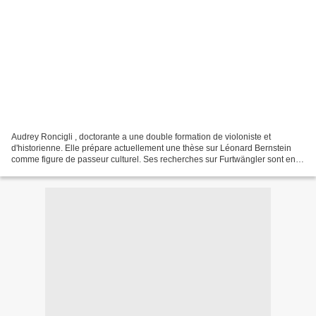
Audrey Roncigli , doctorante a une double formation de violoniste et
d'historienne. Elle prépare actuellement une thèse sur Léonard Bernstein
comme figure de passeur culturel. Ses recherches sur Furtwängler sont en
cours de publication. Pour en savoir...