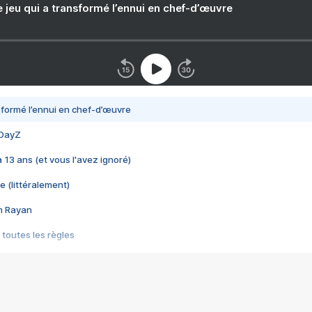
e jeu qui a transformé l’ennui en chef-d’œuvre
nsformé l’ennui en chef-d’œuvre
 DayZ
 a 13 ans (et vous l'avez ignoré)
e (littéralement)
im Rayan
 toutes les règles
s les jeux vidéo
us choquant de Rockstar ? - Le scandale BULLY
e plus moche de Steam