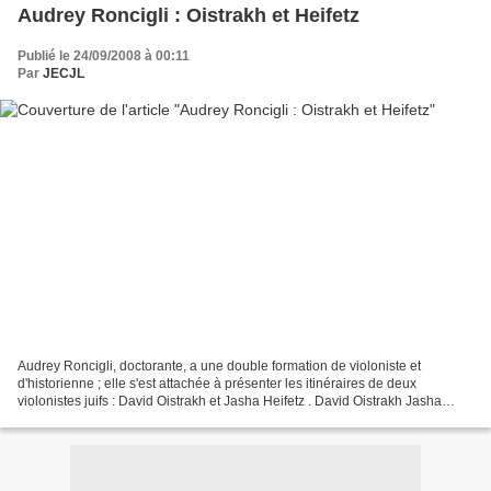
Audrey Roncigli : Oistrakh et Heifetz
Publié le 24/09/2008 à 00:11
Par
JECJL
Audrey Roncigli, doctorante, a une double formation de violoniste et
d'historienne ; elle s'est attachée à présenter les itinéraires de deux
violonistes juifs : David Oistrakh et Jasha Heifetz . David Oistrakh Jasha
Heifetz Vertigineux! Jascha Heifetz...