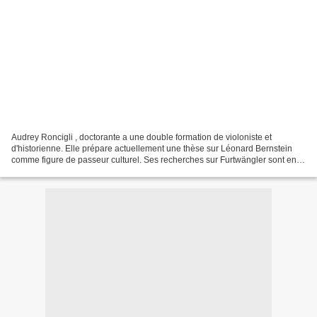
Audrey Roncigli , doctorante a une double formation de violoniste et
d'historienne. Elle prépare actuellement une thèse sur Léonard Bernstein
comme figure de passeur culturel. Ses recherches sur Furtwängler sont en
cours de publication. Pour en savoir...