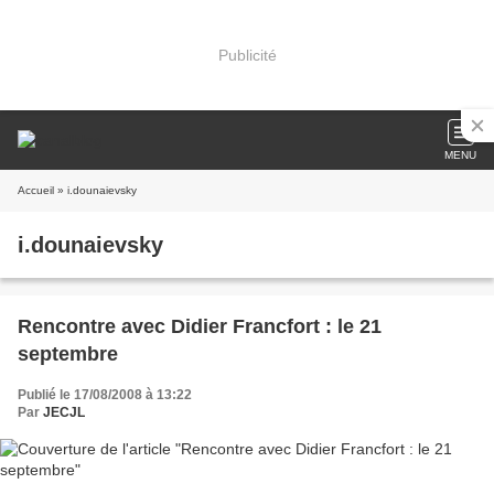
Publicité
MENU
Accueil
» i.dounaievsky
i.dounaievsky
Rencontre avec Didier Francfort : le 21
septembre
Publié le 17/08/2008 à 13:22
Par
JECJL