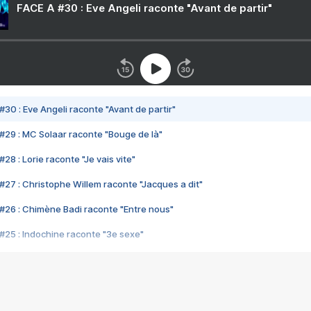
FACE A #30 : Eve Angeli raconte "Avant de partir"
#30 : Eve Angeli raconte "Avant de partir"
#29 : MC Solaar raconte "Bouge de là"
28 : Lorie raconte "Je vais vite"
#27 : Christophe Willem raconte "Jacques a dit"
#26 : Chimène Badi raconte "Entre nous"
#25 : Indochine raconte "3e sexe"
#24 : Zaho raconte "C'est chelou"
#23 : Patrick Bruel raconte "Au café des délices"
#22 : Kyo raconte "Le chemin"